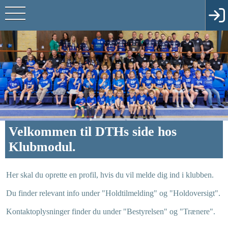
Velkommen til DTHs side hos
Klubmodul.
Her skal du oprette en profil, hvis du vil melde dig ind i klubben.
Du finder relevant info under "Holdtilmelding" og "Holdoversigt".
Kontaktoplysninger finder du under "Bestyrelsen" og "Trænere".