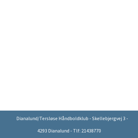
Dianalund/Tersløse Håndboldklub - Skellebjergvej 3 -
4293 Dianalund - Tlf: 21438770